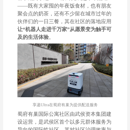
楼宇配送
轻量化社
室内外一
具身智能
全自主智
酒店配送
——既有大家囤的年夜饭食材，也有朋友
机器人
区配送机
体配送机
零售分拣
慧零售机
机器人
机器人+商业社区
机器人+住宅
机器人+医院
聚会点的奶茶，还有不少留在城市过年的
器人
器人
+配送一
器人
体化系统
伙伴们的一日三餐，其在社区的落地应用
让“机器人走进千万家”从愿景变为触手可
及的生活体验
。
享递Ultra在蜀府有巢为提供配送服务
蜀府有巢国际公寓社区由武侯资本集团建
设运营，是武侯区首个以多元群体服务为
导向的国际性社区，其对社区治理效率与