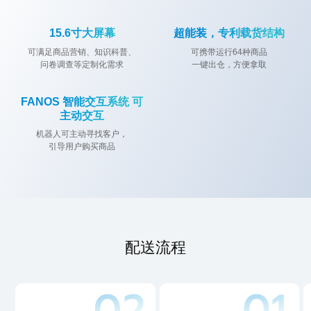
楼宇配送
轻量化社
室内外一
具身智能
全自主智
酒店配送
15.6寸大屏幕
超能装，专利载货结构
机器人
区配送机
体配送机
零售分拣
慧零售机
机器人
器人
器人
+配送一
器人
机器人+商业社区
机器人+住宅
机器人+医院
可满足商品营销、知识科普、
可携带运行64种商品
体化系统
问卷调查等定制化需求
一键出仓，方便拿取
FANOS 智能交互系统 可
主动交互
机器人可主动寻找客户，
引导用户购买商品
配送流程