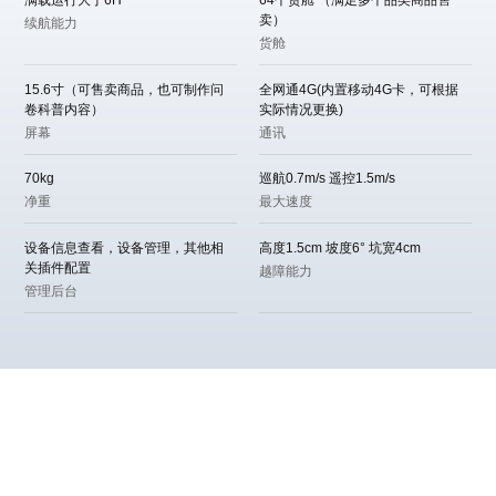
满载运行大于6H
64个货舱 （满足多个品类商品售
卖）
续航能力
货舱
15.6寸（可售卖商品，也可制作问
全网通4G(内置移动4G卡，可根据
卷科普内容）
实际情况更换)
屏幕
通讯
70kg
巡航0.7m/s 遥控1.5m/s
净重
最大速度
设备信息查看，设备管理，其他相
高度1.5cm 坡度6° 坑宽4cm
关插件配置
越障能力
管理后台