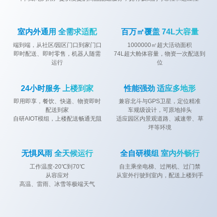
楼宇配送
轻量化社
室内外一
具身智能
全自主智
酒店配送
机器人
区配送机
体配送机
零售分拣
慧零售机
机器人
室内外通用 全需求适配
百万㎡覆盖 74L大容量
器人
器人
+配送一
器人
机器人+商业社区
机器人+住宅
机器人+医院
体化系统
端到端，从社区/园区门口到家门口
1000000㎡超大活动面积
即时配送、即时零售，机器人随需
74L超大舱体容量，物资一次配送到
运行
位
24小时服务 上楼到家
性能强劲 适应多地形
即用即享，餐饮、快递、物资即时
兼容北斗与GPS卫星，定位精准
配送到家
车规级设计，可原地掉头
自研AIOT模组，上楼配送畅通无阻
适应园区内景观道路、减速带、草
坪等环境
无惧风雨 全天候运行
全自研模组 室内外畅行
工作温度-20℃到70℃
自主乘坐电梯、过闸机、过门禁
从容应对
从室外行驶到室内，配送上楼到手
高温、雷雨、冰雪等极端天气