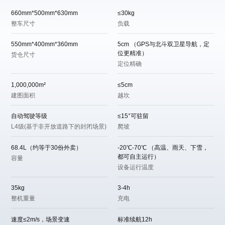
660mm*500mm*630mm
≤30kg
整车尺寸
负载
550mm*400mm*360mm
5cm （GPS与北斗双卫星导航，定
位更精准）
货仓尺寸
定位精确
1,000,000m²
≤5cm
建图面积
越坎
自动驾驶等级
≤15°可驻留
L4级(基于非开放道路下的封闭场景)
爬坡
68.4L（约等于30份外卖）
-20℃-70℃ （高温、雨天、下雪，
都可自主运行）
容量
设备运行温度
35kg
3-4h
整机重量
充电
速度≤2m/s，场景变速
标准续航12h